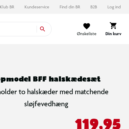
Klub BR
Kundeservice
Find din BR
B2B
Log ind
Ønskeliste
Din kurv
opmodel BFF halskædesæt
holder to halskæder med matchende
sløjfevedhæng
119,95