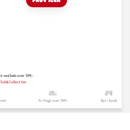
PRØV IGEN
ct ved køb over 599,-
lick&Collect her
rret
Fri fragt over 599,-
Byt i butik