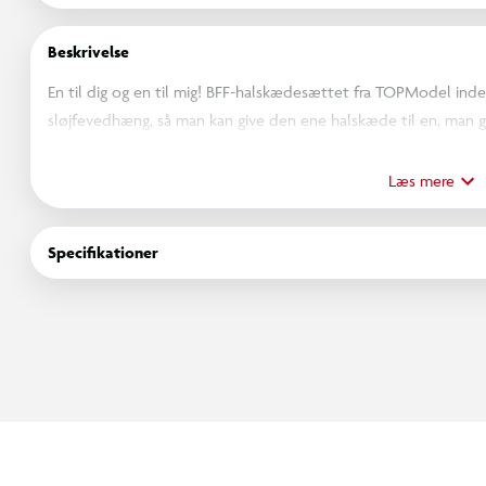
Beskrivelse
En til dig og en til mig! BFF-halskædesættet fra TOPModel i
sløjfevedhæng, så man kan give den ene halskæde til en, man ge
Det gyldne sæt har en kæde med et sløjfevedhæng i lilla og et
med et sløjfevedhæng i lyserød sløjfe og et i pink. Alle kæde
Læs mere
BFF-prægning. Længde: 40 cm plus 5 cm justerbar kæde. God gave
Specifikationer