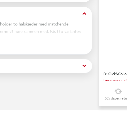
keyboard_arrow_down
ndeholder to halskæder med matchende
rne vil høre sammen med. Fås i to varianter:
 i koralfarve. Det sølvfarvede sæt har en kæde
r har desuden et lille statement vedhæng med
íde til dig selv og din BFF.
keyboard_arrow_down
Fri Click&Colle
Læs mere om C
365 dages retu