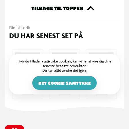
Velegnet fra: 3 måneder.
TILBAGE TIL TOPPEN
Materiale: 100% silikone + plastikbold.
Vaskeanvisning: Vask med en klud opvredet i mildt sæbevand
Din historik
eller skyl under vandhanen.
DU HAR SENEST SET PÅ
Diameter: 12 cm.
Hvis du tillader statistiske cookies, kan vi nemt vise dig dine
seneste besøgte produkter.
Du kan altid ændre det igen.
RET COOKIE SAMTYKKE