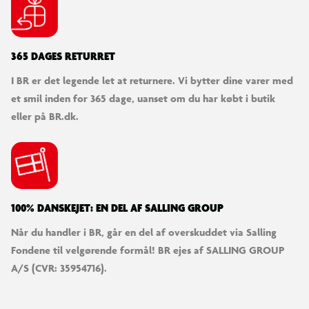
365 DAGES RETURRET
I BR er det legende let at returnere. Vi bytter dine varer med
et smil inden for 365 dage, uanset om du har købt i butik
eller på BR.dk.
100% DANSKEJET: EN DEL AF SALLING GROUP
Når du handler i BR, går en del af overskuddet via Salling
Fondene til velgørende formål! BR ejes af SALLING GROUP
A/S (CVR: 35954716).