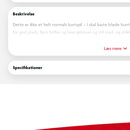
Beskrivelse
Dette er ikke et helt normalt kortspil – I skal kaste bløde bur
for god plads, fjern briller og løse gebisser og stil mad- og dr
sæt af kort og skal undgå de flyvende burritos for at opnå en se
afgøres ved burrito duel blandt vinderne af hver runde, medm
Læs mere
Specifikationer