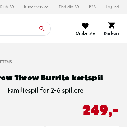
Klub BR
Kundeservice
Find din BR
B2B
Log ind
Ønskeliste
Din kurv
ITTENS
row Throw Burrito kortspil
Familiespil for 2-6 spillere
249,-