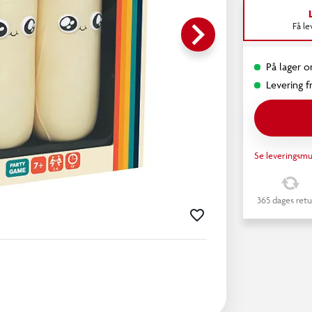
keyboard_arrow_right
Få l
På lager o
Levering fr
Se leveringsmu
365 dages retu