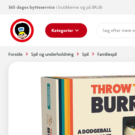
365 dages bytteservice
i butikkerne og på BR.dk
mere e
Kategorier
Forside
Spil og underholdning
Spil
Familiespil