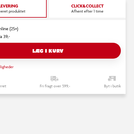
LEVERING
CLICK&COLLECT
everet produktet
Afhent efter 1 time
nline (25+)
a 39,-
LÆG I KURV
ligheder
rret
Fri fragt over 599,-
Byt i butik