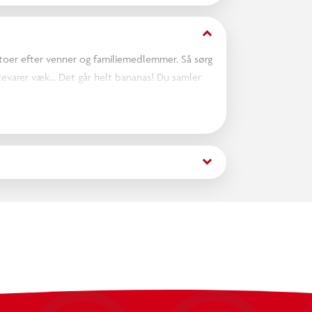
keyboard_arrow_down
ritoer efter venner og familiemedlemmer. Så sørg
ikkevarer væk… Det går helt bananas! Du samler
jr! Efter 2 runder er spillet slut og vinderen
indre de har vundet begge runder.
keyboard_arrow_down