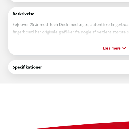
Beskrivelse
Fejr over 25 år med Tech Deck med ægte, autentiske fingerboard
fingerboard har originale grafikker fra nogle af verdens største
Santa Cruz og DGK. Dette fingerboard-sæt indeholder designs 
du behøver for at bygge 3 custom boards, inklusive ekstra decks
Læs mere
tilpasse dem præcis, som du vil. Genskab dine yndlingstricks o
professionelle gør. Kør og grind dine nye fingerboards på X-Co
Specifikationer
Pyramid Shredder 2.0 ramperne (sælges separat) for at lave de vi
legesæt at samle på. Kør, flip og grind med Tech Deck fingerb
Deck mini-skateboards og ramper er den perfekte gave til dreng
og populære legetøj. Start din samling og bliv mester i finger