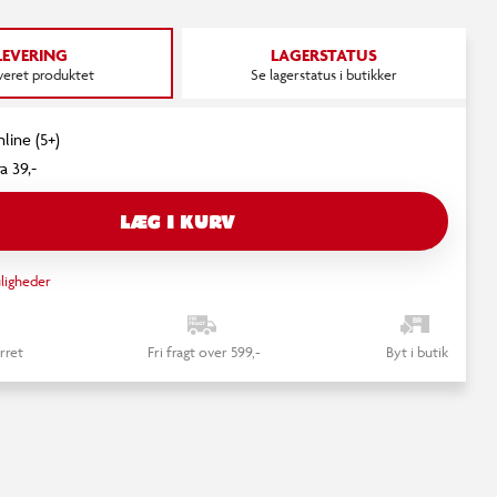
LEVERING
LAGERSTATUS
everet produktet
Se lagerstatus i butikker
line (5+)
a 39,-
LÆG I KURV
ligheder
rret
Fri fragt over 599,-
Byt i butik