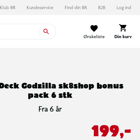
Klub BR
Kundeservice
Find din BR
B2B
Log ind
Ønskeliste
Din kurv
Deck Godzilla sk8shop bonus
pack 6 stk
Fra 6 år
199,-