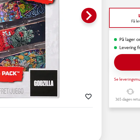
keyboard_arrow_right
Få l
På lager on
Levering fr
Se leveringsmu
365 dages retu