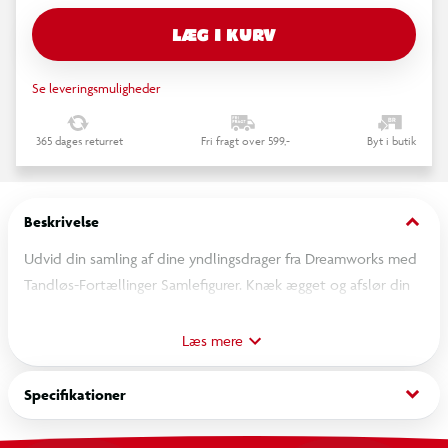
LÆG I KURV
Se leveringsmuligheder
365 dages returret
Fri fragt over 599,-
Byt i butik
keyboard_arrow_down
Beskrivelse
Udvid din samling af dine yndlingsdrager fra Dreamworks med
Tandløs-Fortællinger Samlefigurer. Knæk ægget og afslør din
specielle Tandløs-figur! Med over 12 figurer at samle på, kan du
opbygge din egen Tandløs-samling med disse dragefigurer i
Læs mere
forskellige stilarter! Start dine eventyr med perfekte
rollelegelegetøj til børn i alderen 5-7 år.
keyboard_arrow_down
Specifikationer
Uanset om det er fødselsdag, ferie eller en anden festlig