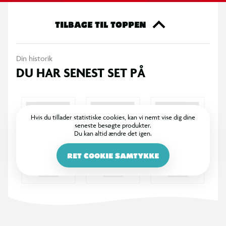
lejlighed, er en dragefigur og tilhørende legetøj spændende
valg for unge fans, der vil inspireres til fantasifuld leg og
TILBAGE TIL TOPPEN
heltemodige eventyr. Udforsk endnu flere spændende
eventyr med Battle Dragons-figurer, flyvende RC Tandløs,
Din historik
brætspil, figursæt og legesæt, vikingefigurer, bamser og plysdyr
DU HAR SENEST SET PÅ
(sælges hver for sig).
OBS! Varen er assorteret, og en bestemt variant kan ikke
garanteres.
Hvis du tillader statistiske cookies, kan vi nemt vise dig dine
seneste besøgte produkter.
Du kan altid ændre det igen.
RET COOKIE SAMTYKKE