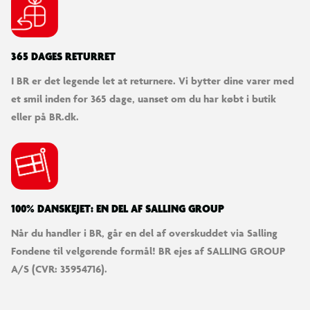
365 DAGES RETURRET
I BR er det legende let at returnere. Vi bytter dine varer med
et smil inden for 365 dage, uanset om du har købt i butik
eller på BR.dk.
100% DANSKEJET: EN DEL AF SALLING GROUP
Når du handler i BR, går en del af overskuddet via Salling
Fondene til velgørende formål! BR ejes af SALLING GROUP
A/S (CVR: 35954716).