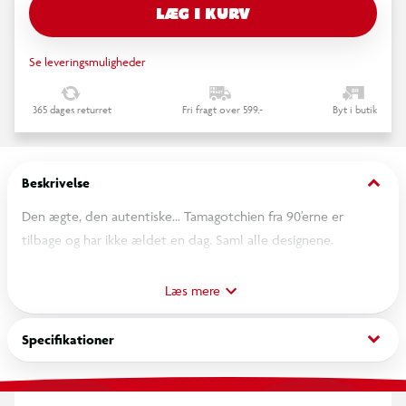
LÆG I KURV
Se leveringsmuligheder
365 dages returret
Fri fragt over 599,-
Byt i butik
keyboard_arrow_down
Beskrivelse
Den ægte, den autentiske... Tamagotchien fra 90'erne er
tilbage og har ikke ældet en dag. Saml alle designene.
Pas på din Tamagotchi ved at fodre den, fjerne dens afføring,
helbrede dens sygdomme, spille minispil og opdrage den, når
Læs mere
den er glad, mæt og ren.
Din Tamagotchi vil udvikle sig til forskellige figurer, alt efter
keyboard_arrow_down
Specifikationer
hvordan du opdrager den.