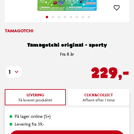
TAMAGOTCHI
Tamagotchi original - sporty
Fra 8 år
229,-
1
LEVERING
CLICK&COLLECT
Få leveret produktet
Afhent efter 1 time
På lager online (5+)
Levering fra 39,-