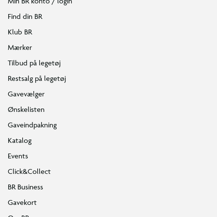
Min BR konto / login
Find din BR
Klub BR
Mærker
Tilbud på legetøj
Restsalg på legetøj
Gavevælger
Ønskelisten
Gaveindpakning
Katalog
Events
Click&Collect
BR Business
Gavekort