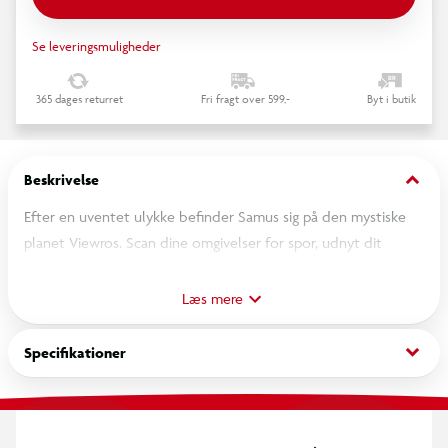
Se leveringsmuligheder
365 dages returret
Fri fragt over 599,-
Byt i butik
keyboard_arrow_down
Beskrivelse
Efter en uventet ulykke befinder Samus sig på den mystiske
planet Viewros. Scan dine omgivelser for spor, udnyt dit
udstyr og dine våben optimalt og brug Samus' nye psykiske
evner, og hendes teknologisk avancerede cykel, Vi-O-La til at
Læs mere
krydse og udforske miljøet. Du får brug for alle de værktøjer,
du har til rådighed, for at overleve og undslippe Viewros.
keyboard_arrow_down
Specifikationer