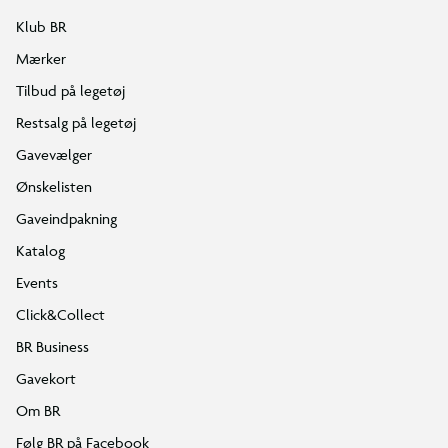
Klub BR
Mærker
Tilbud på legetøj
Restsalg på legetøj
Gavevælger
Ønskelisten
Gaveindpakning
Katalog
Events
Click&Collect
BR Business
Gavekort
Om BR
Følg BR på Facebook