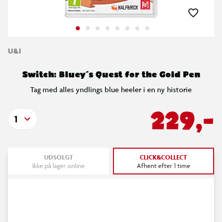
U&I
Switch: Bluey´s Quest for the Gold Pen
Tag med alles yndlings blue heeler i en ny historie
229,-
1
UDSOLGT
CLICK&COLLECT
Ikke på lager online
Afhent efter 1 time