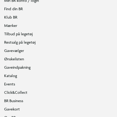
Min BR konto / login
Find din BR
Klub BR
Mærker
Tilbud på legetøj
Restsalg på legetøj
Gavevælger
Ønskelisten
Gaveindpakning
Katalog
Events
Click&Collect
BR Business
Gavekort