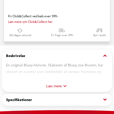
Fri Click&Collect ved køb over 599,-
Læs mere om Click&Collect her
365 dages returret
Fri fragt over 599,-
Byt i butik
keyboard_arrow_down
Beskrivelse
En original Bluey-historie. Skaberen af Bluey, Joe Brumm, har
skrevet et eventyr som indeholder al varmen, humoren og
hjertet fra den elskede serie.
Læs mere
Illustrerede, håndtegnede verdener. Udforsk ni farverige
håndtegnede verdener – fra gyldne sandstrande og sneklædte
keyboard_arrow_down
Specifikationer
bjerge, til Australiens ikoniske outbacklandskaber og mere til.