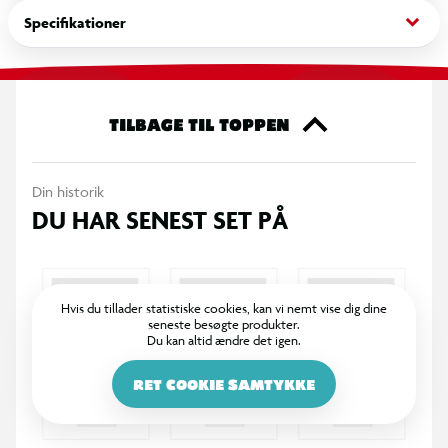
keyboard_arrow_down
Specifikationer
Yoyoen er designet til at være nem at bruge for nybegyndere,
samtidig med at den giver udfordring for dem, der vil lære
spændende tricks og forbedre deres koordination. Den
støtter udviklingen af hånd-øje-koordination, timing og
TILBAGE TIL TOPPEN
finmotorik på en sjov og engagerende måde.
Din historik
DU HAR SENEST SET PÅ
Hvis du tillader statistiske cookies, kan vi nemt vise dig dine
seneste besøgte produkter.
Du kan altid ændre det igen.
RET COOKIE SAMTYKKE