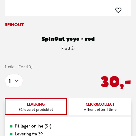
SPINOUT
SpinOut yoyo - rød
Fra 3 år
1 stk
Før 40,-
30,-
1
LEVERING
CLICK&COLLECT
Få leveret produktet
Afhent efter 1 time
På lager online (5+)
Levering fra 39,-