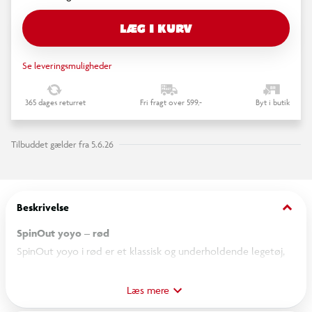
LÆG I KURV
Se leveringsmuligheder
365 dages returret
Fri fragt over 599,-
Byt i butik
Tilbuddet gælder fra 5.6.26
keyboard_arrow_down
Beskrivelse
SpinOut yoyo – rød
SpinOut yoyo i rød er et klassisk og underholdende legetøj,
der giver timevis af kreativ leg for både børn og voksne. Den
livlige røde farve gør yoyoen nem at få øje på under leg og
Læs mere
tilfører et energisk udtryk, når den snurrer gennem luften.