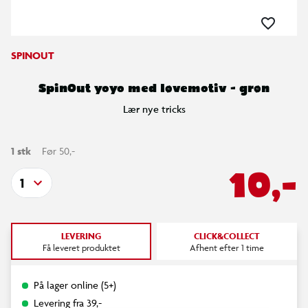
SPINOUT
SpinOut yoyo med løvemotiv - grøn
Lær nye tricks
1 stk
Før 50,-
10,-
1
LEVERING
CLICK&COLLECT
Få leveret produktet
Afhent efter 1 time
På lager online (5+)
Levering fra 39,-