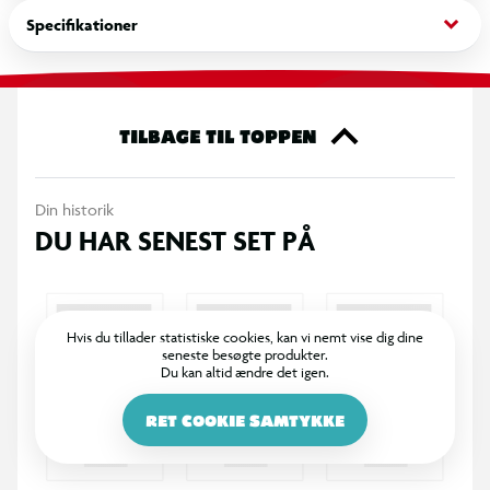
luften, og gør legen ekstra underholdende.
keyboard_arrow_down
Specifikationer
Yoyoen er nem at bruge, så både begyndere og mere erfarne
kan øve sig på tricks, forbedre koordination og træne hånd-
øje-koordination på en sjov måde. Den er perfekt til individuel
TILBAGE TIL TOPPEN
leg eller som lille udfordring med venner og familie, hvor der
kan dystes om længst rotation eller mest kreative trick.
Din historik
DU HAR SENEST SET PÅ
Hvis du tillader statistiske cookies, kan vi nemt vise dig dine
seneste besøgte produkter.
Du kan altid ændre det igen.
RET COOKIE SAMTYKKE