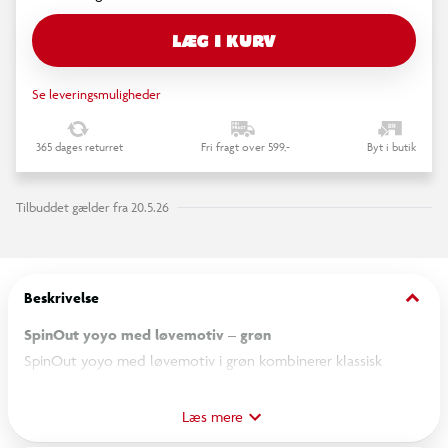
LÆG I KURV
Se leveringsmuligheder
365 dages returret
Fri fragt over 599,-
Byt i butik
Tilbuddet gælder fra 20.5.26
keyboard_arrow_down
Beskrivelse
SpinOut yoyo med løvemotiv – grøn
SpinOut yoyo med løvemotiv i grøn kombinerer klassisk
legetøj med et sejt og iøjnefaldende motiv, der fanger børns
opmærksomhed. Det grønne design med løveprint giver et
Læs mere
livligt og fantasifuldt udtryk, når yoyoen snurrer gennem