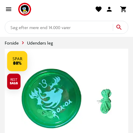
mere end 14.000 varer
Forside
Udendørs leg
SPAR
80%
REST
SALG