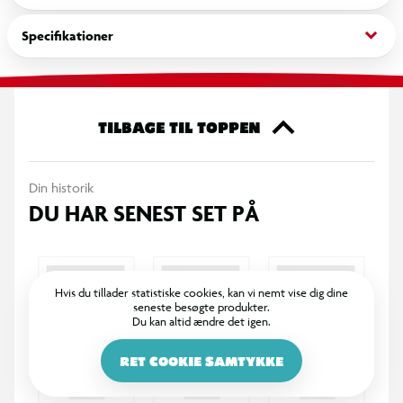
legen endnu mere indbydende for børn.
keyboard_arrow_down
Specifikationer
Yoyoen er nem at bruge for både begyndere og mere erfarne,
som gerne vil øve tricks, træne hånd-øje-koordination og
udfordre sig selv med nye færdigheder. Den velafbalancerede
konstruktion sikrer en jævn rotation og en god respons, så
TILBAGE TIL TOPPEN
legen opleves med maksimal kontrol og glæde.
Din historik
DU HAR SENEST SET PÅ
Hvis du tillader statistiske cookies, kan vi nemt vise dig dine
seneste besøgte produkter.
Du kan altid ændre det igen.
RET COOKIE SAMTYKKE