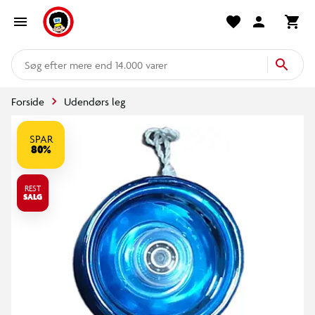
mere end 14.000 varer
Forside
Udendørs leg
SPAR
80%
REST
SALG