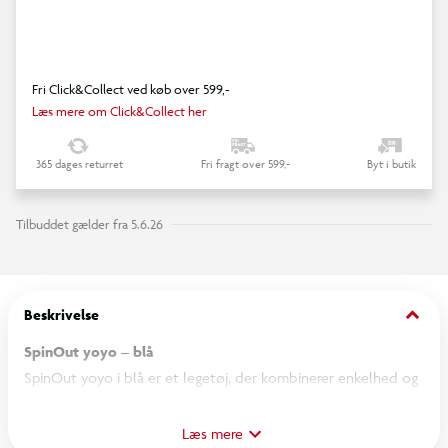
Fri Click&Collect ved køb over 599,-
Læs mere om Click&Collect her
365 dages returret
Fri fragt over 599,-
Byt i butik
Tilbuddet gælder fra 5.6.26
keyboard_arrow_down
Beskrivelse
SpinOut yoyo – blå
SpinOut yoyo i blå er et legetøj, der kombinerer enkelhed og
sjov i én lille enhed. Den stærke blå farve skaber et flot og
energisk udtryk, når yoyoen snurrer gennem luften, og gør
Læs mere