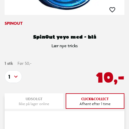
SPINOUT
SpinOut yoyo med - blå
Lær nye tricks
1 stk
Før 50,-
10,-
1
UDSOLGT
CLICK&COLLECT
Ikke på lager online
Afhent efter 1 time