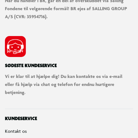
Når du handler i BR, går en del af overskuddet via Salling
Fondene til velgørende formål! BR ejes af SALLING GROUP
A/S (CVR: 35954716).
SØDESTE KUNDESERVICE
Vi er klar til at hjælpe dig! Du kan kontakte os via e-mail
eller få hjælp via chat og telefon for endnu hurtigere
betjening.
KUNDESERVICE
Kontakt os