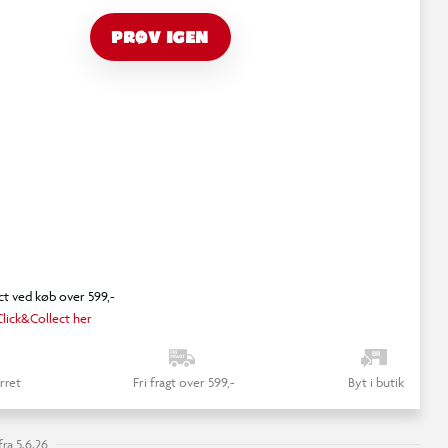
PRØV IGEN
ct ved køb over 599,-
lick&Collect her
rret
Fri fragt over 599,-
Byt i butik
ra 5.6.26