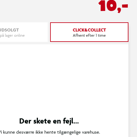
10,-
UDSOLGT
CLICK&COLLECT
 på lager online
Afhent efter 1 time
Der skete en fejl...
Vi kunne desværre ikke hente tilgængelige varehuse.