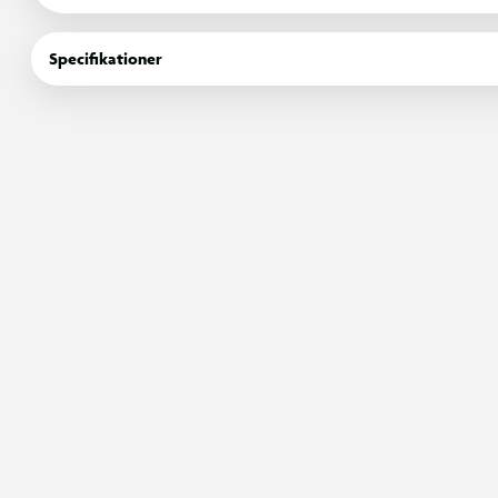
Yoyoen leveres med snor og er velegnet til både begyndere og 
Specifikationer
simple tricks. Den runde, afbalancerede form gør den behagelig 
OBS! Varen er assorteret, og en bestemt farvevariant kan ikke g