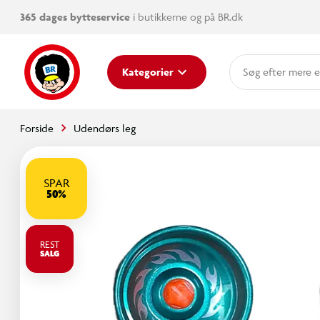
365 dages bytteservice
i butikkerne og på BR.dk
mere e
Kategorier
Forside
Udendørs leg
SPAR
50%
REST
SALG