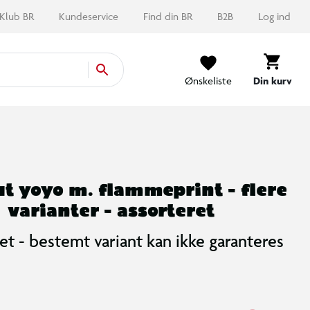
Klub BR
Kundeservice
Find din BR
B2B
Log ind
Ønskeliste
Din kurv
t yoyo m. flammeprint - flere
varianter - assorteret
et - bestemt variant kan ikke garanteres