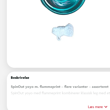
Beskrivelse
SpinOut yoyo m. flammeprint – flere varianter – assorteret
SpinOut yoyo med flammeprint kombinerer klassisk leg med et 
ses modellen i metalliske nuancer med detaljerede flammemoti
et sporty og actionpræget udtryk. Fås i et rødt og blåt design.
Læs mere