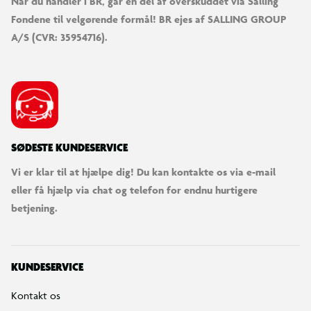
Når du handler i BR, går en del af overskuddet via Salling
Fondene til velgørende formål! BR ejes af SALLING GROUP
A/S (CVR: 35954716).
SØDESTE KUNDESERVICE
Vi er klar til at hjælpe dig! Du kan kontakte os via e-mail
eller få hjælp via chat og telefon for endnu hurtigere
betjening.
KUNDESERVICE
Kontakt os