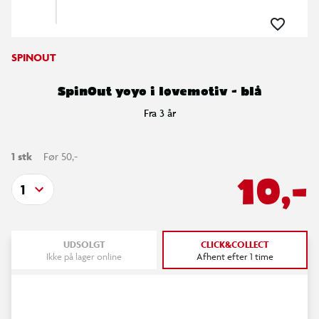
SPINOUT
SpinOut yoyo i løvemotiv - blå
Fra 3 år
1 stk
Før 50,-
10,-
1
UDSOLGT
CLICK&COLLECT
Ikke på lager online
Afhent efter 1 time