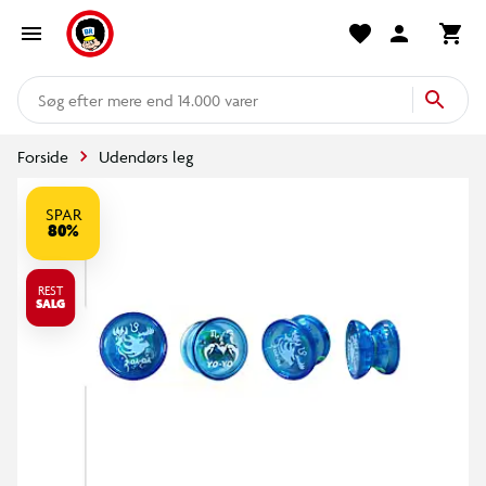
mere end 14.000 varer
Forside
Udendørs leg
SPAR
80%
REST
SALG