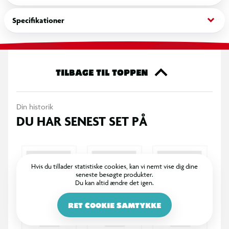
snurrer gennem luften, og gør legen endnu mere
underholdende.
keyboard_arrow_down
Specifikationer
Yoyoen er nem at komme i gang med og passer til både
begyndere og mere erfarne brugere, der gerne vil øve tricks,
forbedre koordination og træne hånd-øje-koordination. Den
TILBAGE TIL TOPPEN
er perfekt til individuel leg eller sociale udfordringer med
venner og familie, hvor der kan dystes om længst rotation
Din historik
eller mest kreative trick.
DU HAR SENEST SET PÅ
Hvis du tillader statistiske cookies, kan vi nemt vise dig dine
seneste besøgte produkter.
Du kan altid ændre det igen.
RET COOKIE SAMTYKKE