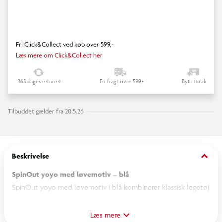
Fri Click&Collect ved køb over 599,-
Læs mere om Click&Collect her
365 dages returret
Fri fragt over 599,-
Byt i butik
Tilbuddet gælder fra 20.5.26
keyboard_arrow_down
Beskrivelse
SpinOut yoyo med løvemotiv – blå
SpinOut yoyo med løvemotiv i blå kombinerer klassisk legetøj
med et sejt, detaljeret design, der fanger børns interesse. Det
blå løveprint giver et livligt og fantasifuldt udtryk, når yoyoen
Læs mere