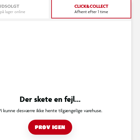
UDSOLGT
CLICK&COLLECT
 på lager online
Afhent efter 1 time
Der skete en fejl...
Vi kunne desværre ikke hente tilgængelige varehuse.
PRØV IGEN