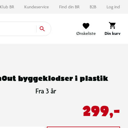
Klub BR
Kundeservice
Find din BR
B2B
Log ind
Ønskeliste
Din kurv
Out byggeklodser i plastik
Fra 3 år
299,-