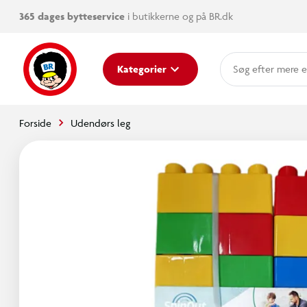
365 dages bytteservice
i butikkerne og på BR.dk
mere e
Kategorier
Forside
Udendørs leg