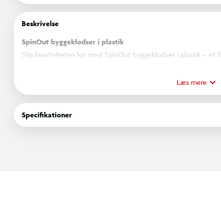
Beskrivelse
SpinOut byggeklodser i plastik
Slip kreativiteten løs med SpinOut byggeklodser i plastik – et f
mulighed for at bygge, stable og skabe frit. De ekstra store kl
samle, hvilket gør dem ideelle til mindre hænder. Klodserne ka
Læs mere
mulighed for at bygge alt fra simple tårne til fantasifulde konst
Specifikationer
Byggeklodserne er velegnede til leg både inde og ude og kan b
søskende. Et fantastisk værktøj til læring gennem leg, som samt