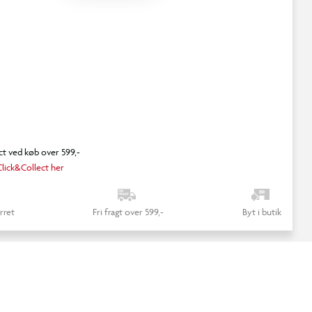
ct ved køb over 599,-
lick&Collect her
rret
Fri fragt over 599,-
Byt i butik