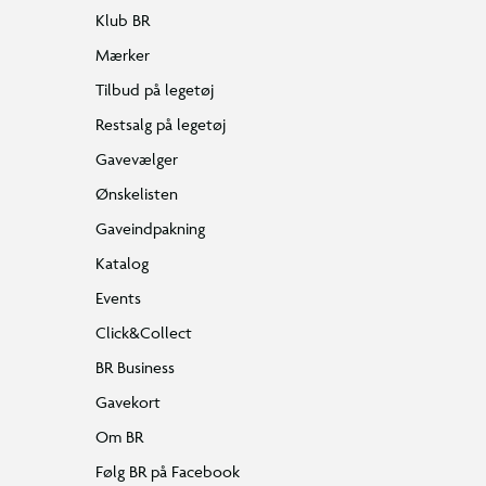
Klub BR
Mærker
Tilbud på legetøj
Restsalg på legetøj
Gavevælger
Ønskelisten
Gaveindpakning
Katalog
Events
Click&Collect
BR Business
Gavekort
Om BR
Følg BR på Facebook