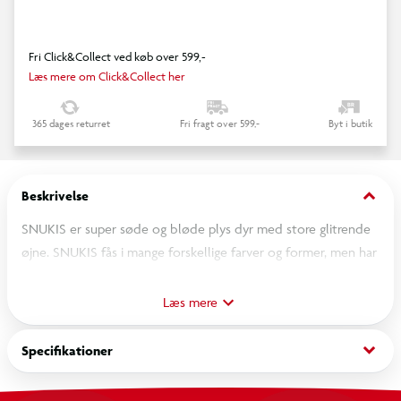
Fri Click&Collect ved køb over 599,-
Læs mere om Click&Collect her
365 dages returret
Fri fragt over 599,-
Byt i butik
keyboard_arrow_down
Beskrivelse
SNUKIS er super søde og bløde plys dyr med store glitrende
øjne. SNUKIS fås i mange forskellige farver og former, men har
en ting til fælles, da de elsker at blive krammet med. Dette
hvide lam i superblød plys på ca. 25 cm, har store venlige øjne
Læs mere
og nuttede hænge ører.
keyboard_arrow_down
Specifikationer