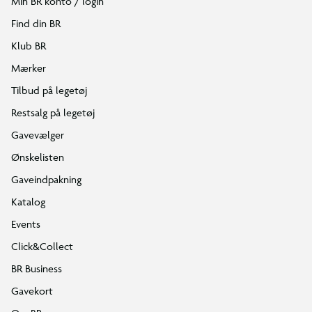
Min BR konto / login
Find din BR
Klub BR
Mærker
Tilbud på legetøj
Restsalg på legetøj
Gavevælger
Ønskelisten
Gaveindpakning
Katalog
Events
Click&Collect
BR Business
Gavekort