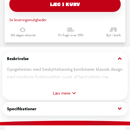
LÆG I KURV
Se leveringsmuligheder
365 dages returret
Fri fragt over 599,-
Byt i butik
keyboard_arrow_down
Beskrivelse
Gyngehesten med beskyttelsesring kombinerer klassisk design
med moderne funktionalitet. Lavet af høj kvalitets træ,
tilbyder denne gyngehest både robusthed og stil. Den
minimalistiske form og det synlige massive træmateriale giver
Læs mere
et elegant præg, mens beskyttelsesringen sikrer, at de små kan
lege sikkert. Denne gyngehest er ikke kun en sjov aktivitet for
keyboard_arrow_down
Specifikationer
børnene, men også et smukt indslag i ethvert hjem.