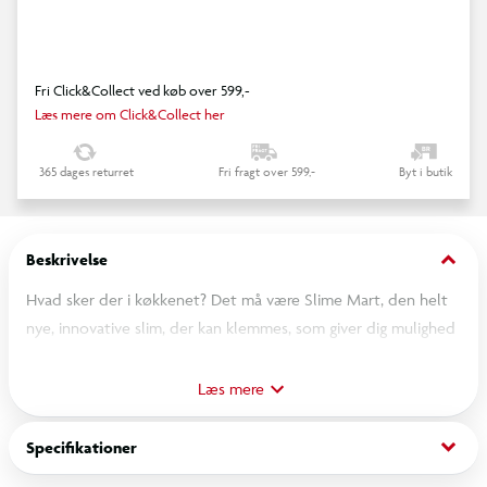
Fri Click&Collect ved køb over 599,-
Læs mere om Click&Collect her
365 dages returret
Fri fragt over 599,-
Byt i butik
keyboard_arrow_down
Beskrivelse
Hvad sker der i køkkenet? Det må være Slime Mart, den helt
nye, innovative slim, der kan klemmes, som giver dig mulighed
for at skabe dine egne realistiske madkreationer, der
fuldstændigt ligner den ægte vare! Tag din kreativitet og
Læs mere
opfindsomhed med ud i køkkenet og del dine resultater med
vennerne! Så næste gang du er på indkøb, kan du putte
keyboard_arrow_down
Specifikationer
denne pose Slime Mart i kurven!