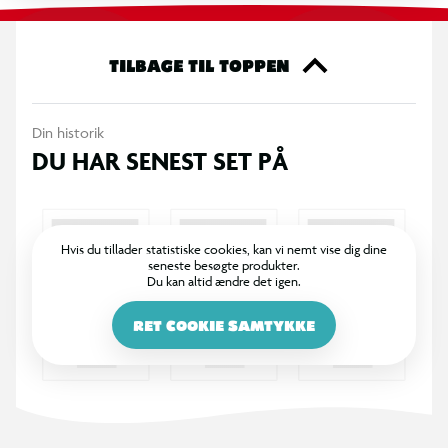
Vær opmærksom på, at varen ikke er spiselig.
TILBAGE TIL TOPPEN
Anbefalet legealder: 6+
Din historik
Bemærk! Varen er assorteret, og en specifik variant kan ikke
DU HAR SENEST SET PÅ
garanteres.
Hvis du tillader statistiske cookies, kan vi nemt vise dig dine
seneste besøgte produkter.
Du kan altid ændre det igen.
RET COOKIE SAMTYKKE