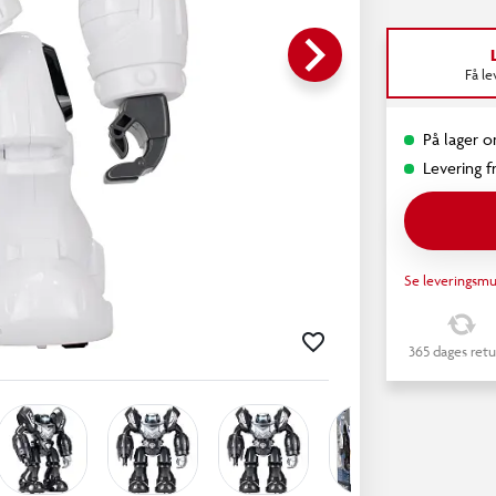
keyboard_arrow_right
Få l
På lager o
Levering fr
Se leveringsmu
365 dages retu