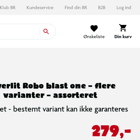
Klub BR
Kundeservice
Find din BR
B2B
Log ind
Ønskeliste
Din kurv
verlit Robo blast one – flere
varianter – assorteret
et - bestemt variant kan ikke garanteres
279,-