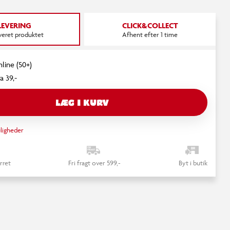
LEVERING
CLICK&COLLECT
everet produktet
Afhent efter 1 time
nline (50+)
a 39,-
LÆG I KURV
ligheder
rret
Fri fragt over 599,-
Byt i butik