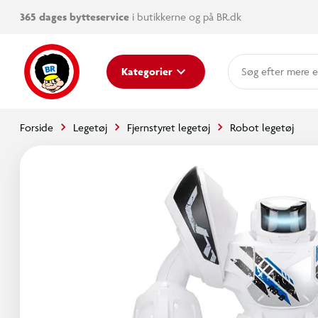
365 dages bytteservice
i butikkerne og på BR.dk
mere e
Kategorier
Forside
Legetøj
Fjernstyret legetøj
Robot legetøj