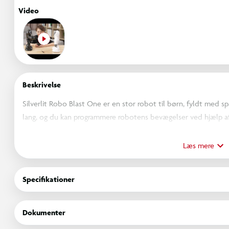
Video
Beskrivelse
Silverlit Robo Blast One er en stor robot til børn, fyldt med
lang, og du kan programmere robotens bevægelser ved hjælp a
Lad, sigt, og skyd! Oplev robotens seje blast-funktion. Roboten 
Læs mere
projektiler medfølger. Dette er en sjov robot, der tilbyder timevi
Specifikationer
OBS! Varen er assorteret, og en bestemt variant kan ikke garant
Dokumenter