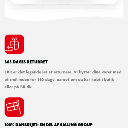
Indbygget batteri i dronen
Vandafvisende (kan lette og lande på vand)
Anbefalet alder: +8 år,
Vægt inkl. batteri: 170 g
Batterikrav:
Drone: Indbygget genopladeligt batteri med USB-kabel
Fjernbetjening: 3 x AA-batterier (medfølger ikke)
365 DAGES RETURRET
I BR er det legende let at returnere. Vi bytter dine varer med
Opladningstid: 60–90 minutter
et smil inden for 365 dage, uanset om du har købt i butik
eller på BR.dk.
100% DANSKEJET: EN DEL AF SALLING GROUP