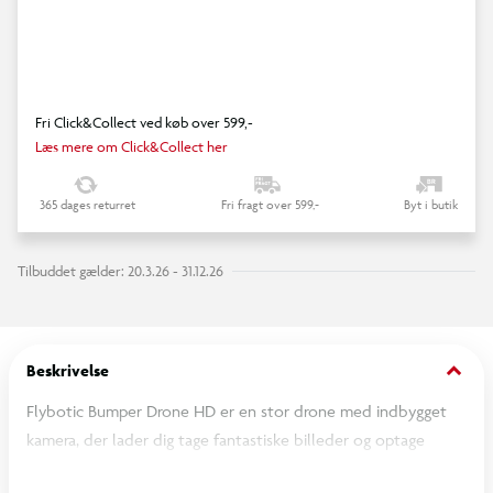
Fri Click&Collect ved køb over 599,-
Læs mere om Click&Collect her
365 dages returret
Fri fragt over 599,-
Byt i butik
Tilbuddet gælder: 20.3.26 - 31.12.26
keyboard_arrow_down
Beskrivelse
Flybotic Bumper Drone HD er en stor drone med indbygget
kamera, der lader dig tage fantastiske billeder og optage
videoer fra luften. Den kan flyves både indendørs og