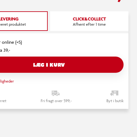
LEVERING
CLICK&COLLECT
everet produktet
Afhent efter 1 time
 online (<5)
a 39,-
LÆG I KURV
ligheder
rret
Fri fragt over 599,-
Byt i butik