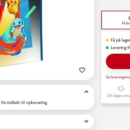
Få l
Få på lager
Levering fr
Se leveringsmu
keyboard_arrow_down
365 dages retu
fra indkøb til opbevaring.
keyboard_arrow_down