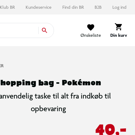
Klub BR
Kundeservice
Find din BR
B2B
Log ind
Ønskeliste
Din kurv
ER
Shopping bag - Pokémon
nvendelig taske til alt fra indkøb til
opbevaring
40,-