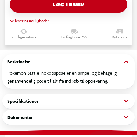
LÆG I KURV
Se leveringsmuligheder
365 dages returret
Fri fragt over 599,-
Byt i butik
keyboard_arrow_down
Beskrivelse
Pokémon Battle indkøbspose er en simpel og behagelig
genanvendelig pose til alt fra indkøb til opbevaring.
keyboard_arrow_down
Specifikationer
keyboard_arrow_down
Dokumenter