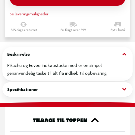
Se leveringsmuligheder
365 dages returret
Fri fragt over 599,-
Byt i butik
keyboard_arrow_down
Beskrivelse
Pikachu og Eevee indkøbstaske med er en simpel
genanvendelig taske til alt fra indkøb til opbevaring.
keyboard_arrow_down
Specifikationer
TILBAGE TIL TOPPEN