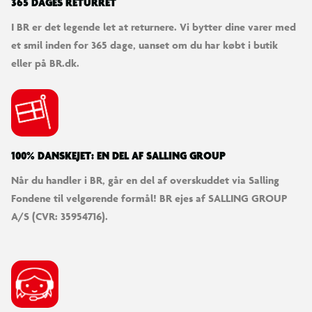
365 DAGES RETURRET
I BR er det legende let at returnere. Vi bytter dine varer med
et smil inden for 365 dage, uanset om du har købt i butik
eller på BR.dk.
100% DANSKEJET: EN DEL AF SALLING GROUP
Når du handler i BR, går en del af overskuddet via Salling
Fondene til velgørende formål! BR ejes af SALLING GROUP
A/S (CVR: 35954716).