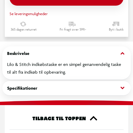
Se leveringsmuligheder
365 dages returret
Fri fragt over 599,-
Byt i butik
keyboard_arrow_down
Beskrivelse
Lilo & Stitch indkøbstaske er en simpel genanvendelig taske
til alt fra indkøb til opbevaring.
keyboard_arrow_down
Specifikationer
TILBAGE TIL TOPPEN