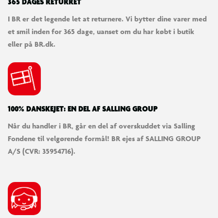
365 DAGES RETURRET
I BR er det legende let at returnere. Vi bytter dine varer med
et smil inden for 365 dage, uanset om du har købt i butik
eller på BR.dk.
100% DANSKEJET: EN DEL AF SALLING GROUP
Når du handler i BR, går en del af overskuddet via Salling
Fondene til velgørende formål! BR ejes af SALLING GROUP
A/S (CVR: 35954716).