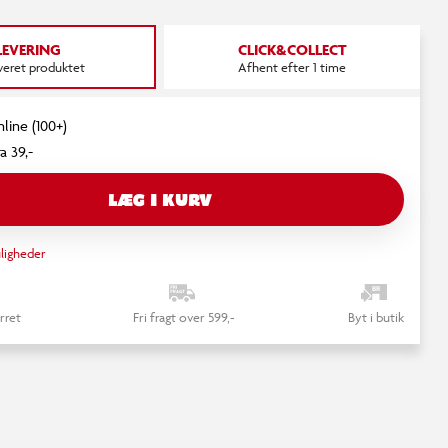
LEVERING
CLICK&COLLECT
everet produktet
Afhent efter 1 time
nline (100+)
a 39,-
LÆG I KURV
ligheder
rret
Fri fragt over 599,-
Byt i butik