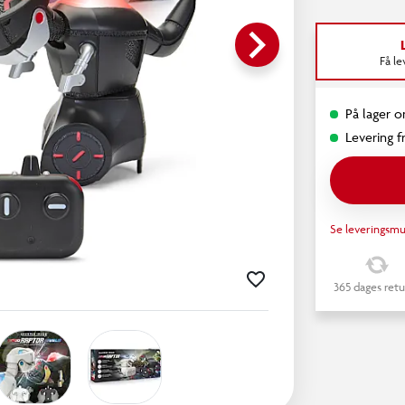
keyboard_arrow_right
Få l
På lager o
Levering fr
Se leveringsmu
365 dages retu