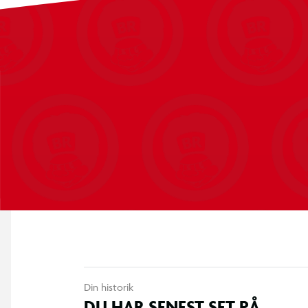
dygtighed – og kun den bedste raptor-træner står tilbage som 
Din historik
DU HAR SENEST SET PÅ