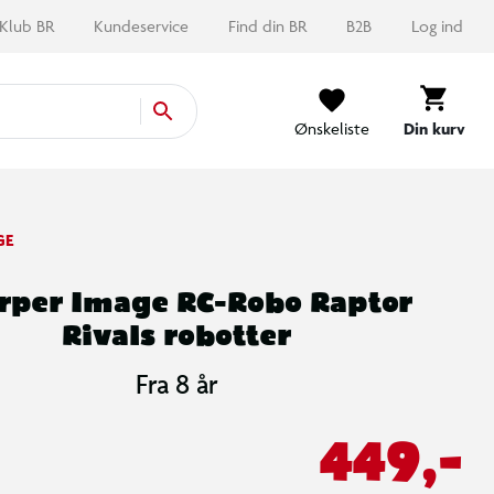
Klub BR
Kundeservice
Find din BR
B2B
Log ind
Ønskeliste
Din kurv
GE
rper Image RC-Robo Raptor
Rivals robotter
Fra 8 år
449,-