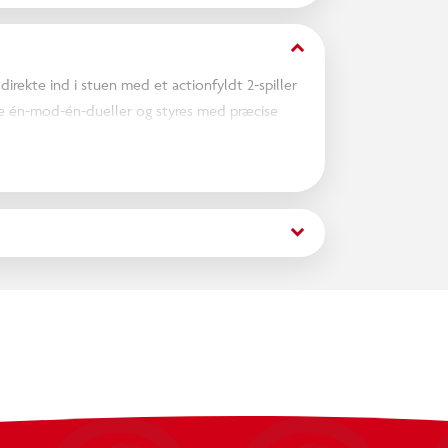
keyboard_arrow_down
irekte ind i stuen med et actionfyldt 2-spiller
se én-mod-én-dueller og styres med præcise
, kraftfulde hovedstød og smarte
 der skifter fra hvid til blå og videre til rød, så
keyboard_arrow_down
ge kampens udvikling. Hver træffer udløser
ende og medrivende.
esfri styring, så kampene forbliver intense fra alle
opulære dinosaur-tema skaber en unik RC-
rrence.
standere. Her handler det om timing, taktik og