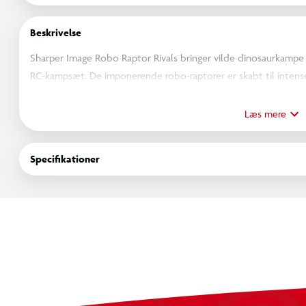
Beskrivelse
Sharper Image Robo Raptor Rivals bringer vilde dinosaurkampe d
RC-kampsæt. De imponerende robo-raptorer er skabt til inten
joystick-fjernbetjeninger, så spillerne kan udføre snurreangreb
undvigemanøvrer.
Læs mere
Et innovativt status- og energisystem vises via lys i raptorens ryg,
Specifikationer
spændingen hele tiden bygges op, og spillerne tydeligt kan føl
dramatiske lyseffekter og realistiske brøl, der gør kampen lev
De infrarøde fjernbetjeninger sikrer hurtig, præcis og forstyrrels
vinkler. Kombinationen af strategi, visuelle effekter og det p
oplevelse, der inviterer til gentagne dueller og masser af konku
Perfekt til børn, der elsker dinosaurer, action og spil med mod