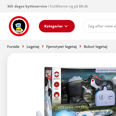
365 dages bytteservice
i butikkerne og på BR.dk
mere e
Kategorier
Forside
Legetøj
Fjernstyret legetøj
Robot legetøj