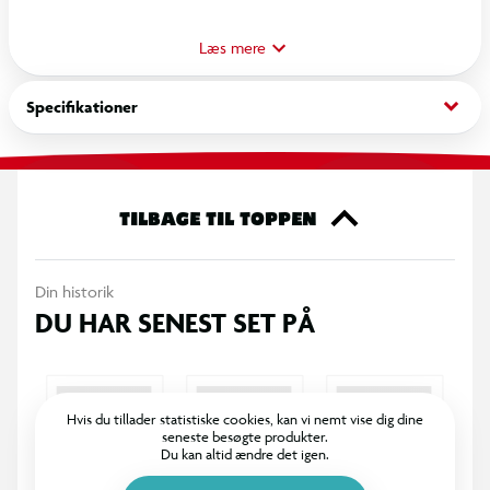
designet som en fluffy skumfidus med et uimodståeligt sødt
mochi-inspireret ansigt og vender langsomt tilbage til sin
Læs mere
oprindelige form, når du klemmer og trykker på den. Uanset
om du er fan af fidget-legetøj eller elsker søde samleobjekter,
keyboard_arrow_down
Specifikationer
er denne squishy et must-have. Velegnet til alle aldre og ideel
som skrivebordslegetøj, gave eller sensorisk legetøj. Giv den
et klem og se den langsomt vende tilbage til sin form. Fra 3 år.
TILBAGE TIL TOPPEN
Din historik
DU HAR SENEST SET PÅ
Hvis du tillader statistiske cookies, kan vi nemt vise dig dine
seneste besøgte produkter.
Du kan altid ændre det igen.