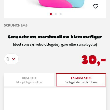
SCRUNCHEMS
Scrunchems marshmallow klemmefigur
Ideel som skrivebordslegetøj, gave eller sanselegetøj
30,-
1
UDSOLGT
LAGERSTATUS
Ikke på lager online
Se lagerstatus i butikker