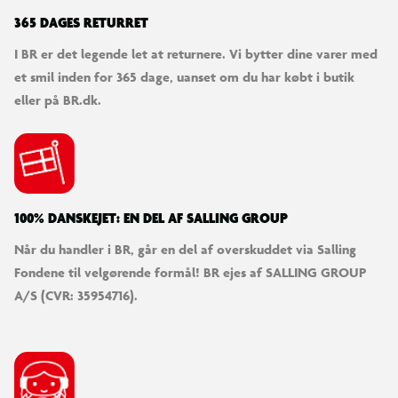
365 DAGES RETURRET
I BR er det legende let at returnere. Vi bytter dine varer med
et smil inden for 365 dage, uanset om du har købt i butik
eller på BR.dk.
100% DANSKEJET: EN DEL AF SALLING GROUP
Når du handler i BR, går en del af overskuddet via Salling
Fondene til velgørende formål! BR ejes af SALLING GROUP
A/S (CVR: 35954716).