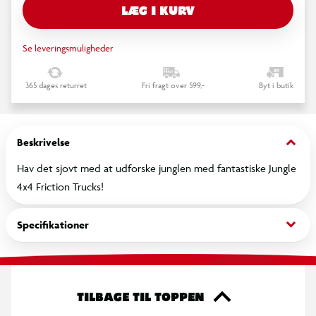
LÆG I KURV
Se leveringsmuligheder
365 dages returret
Fri fragt over 599,-
Byt i butik
keyboard_arrow_down
Beskrivelse
Hav det sjovt med at udforske junglen med fantastiske Jungle
4x4 Friction Trucks!
keyboard_arrow_down
Specifikationer
TILBAGE TIL TOPPEN