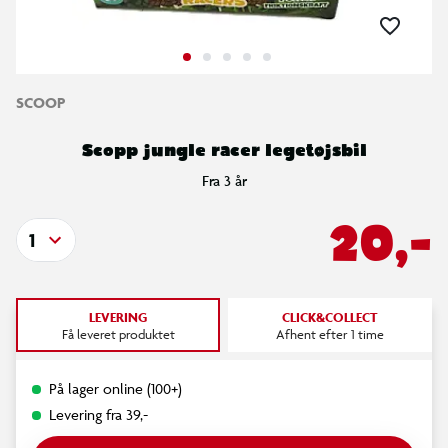
SCOOP
Scopp jungle racer legetøjsbil
Fra 3 år
20,-
1
LEVERING
CLICK&COLLECT
Få leveret produktet
Afhent efter 1 time
På lager online (100+)
Levering fra 39,-