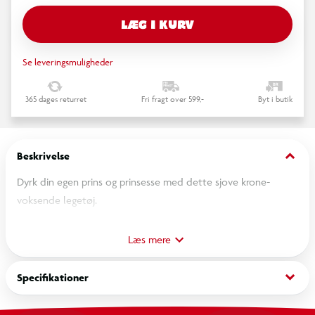
LÆG I KURV
Se leveringsmuligheder
365 dages returret
Fri fragt over 599,-
Byt i butik
keyboard_arrow_down
Beskrivelse
Dyrk din egen prins og prinsesse med dette sjove krone-
voksende legetøj.
Produktets højde: 9 cm
Læs mere
OBS! Varen er assorteret, og en specifik variant kan ikke
keyboard_arrow_down
Specifikationer
garanteres.