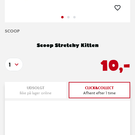
SCOOP
Scoop Stretchy Kitten
10,-
1
UDSOLGT
CLICK&COLLECT
Ikke på lager online
Afhent efter 1 time