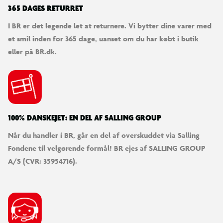
365 DAGES RETURRET
I BR er det legende let at returnere. Vi bytter dine varer med
et smil inden for 365 dage, uanset om du har købt i butik
eller på BR.dk.
100% DANSKEJET: EN DEL AF SALLING GROUP
Når du handler i BR, går en del af overskuddet via Salling
Fondene til velgørende formål! BR ejes af SALLING GROUP
A/S (CVR: 35954716).