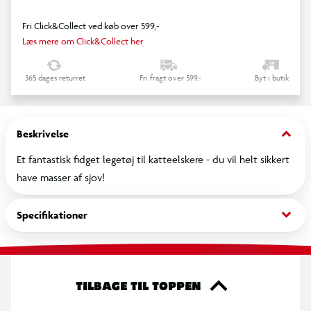
Fri Click&Collect ved køb over 599,-
Læs mere om Click&Collect her
365 dages returret
Fri fragt over 599,-
Byt i butik
keyboard_arrow_down
Beskrivelse
Et fantastisk fidget legetøj til katteelskere - du vil helt sikkert
have masser af sjov!
keyboard_arrow_down
Specifikationer
TILBAGE TIL TOPPEN