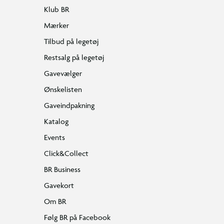
Klub BR
Mærker
Tilbud på legetøj
Restsalg på legetøj
Gavevælger
Ønskelisten
Gaveindpakning
Katalog
Events
Click&Collect
BR Business
Gavekort
Om BR
Følg BR på Facebook