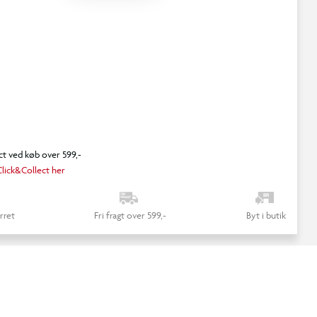
ct ved køb over 599,-
lick&Collect her
rret
Fri fragt over 599,-
Byt i butik