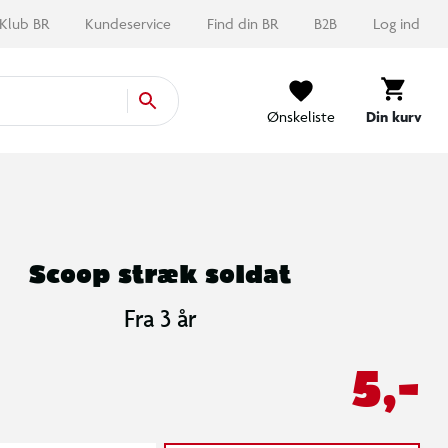
Klub BR
Kundeservice
Find din BR
B2B
Log ind
Ønskeliste
Din kurv
Scoop stræk soldat
Fra 3 år
5,-