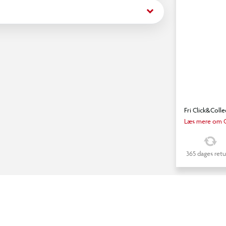
keyboard_arrow_down
Fri Click&Colle
Læs mere om C
365 dages retu