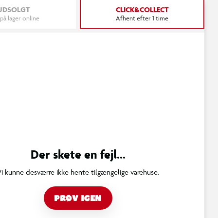
UDSOLGT
CLICK&COLLECT
 på lager online
Afhent efter 1 time
Der skete en fejl...
Vi kunne desværre ikke hente tilgængelige varehuse.
PRØV IGEN