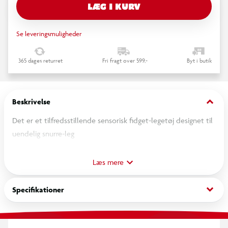
LÆG I KURV
Se leveringsmuligheder
365 dages returret
Fri fragt over 599,-
Byt i butik
keyboard_arrow_down
Beskrivelse
Det er et tilfredsstillende sensorisk fidget-legetøj designet til
uendelig snurre-leg
OBS! Varen er assorteret, og en bestemt variant kan ikke
Læs mere
garanteres.
keyboard_arrow_down
Specifikationer