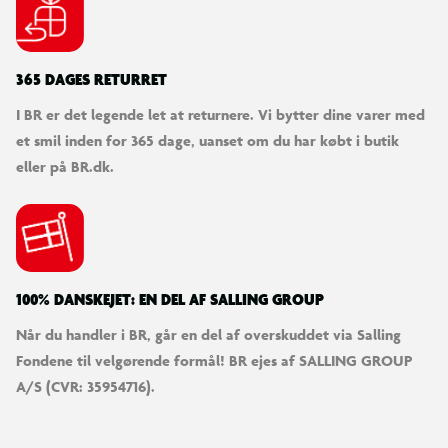
365 DAGES RETURRET
I BR er det legende let at returnere. Vi bytter dine varer med
et smil inden for 365 dage, uanset om du har købt i butik
eller på BR.dk.
100% DANSKEJET: EN DEL AF SALLING GROUP
Når du handler i BR, går en del af overskuddet via Salling
Fondene til velgørende formål! BR ejes af SALLING GROUP
A/S (CVR: 35954716).