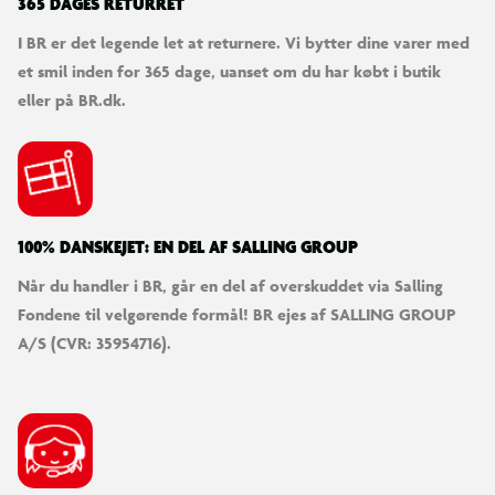
365 DAGES RETURRET
I BR er det legende let at returnere. Vi bytter dine varer med
et smil inden for 365 dage, uanset om du har købt i butik
eller på BR.dk.
100% DANSKEJET: EN DEL AF SALLING GROUP
Når du handler i BR, går en del af overskuddet via Salling
Fondene til velgørende formål! BR ejes af SALLING GROUP
A/S (CVR: 35954716).