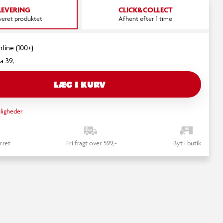
LEVERING
CLICK&COLLECT
everet produktet
Afhent efter 1 time
nline (100+)
a 39,-
LÆG I KURV
ligheder
rret
Fri fragt over 599,-
Byt i butik