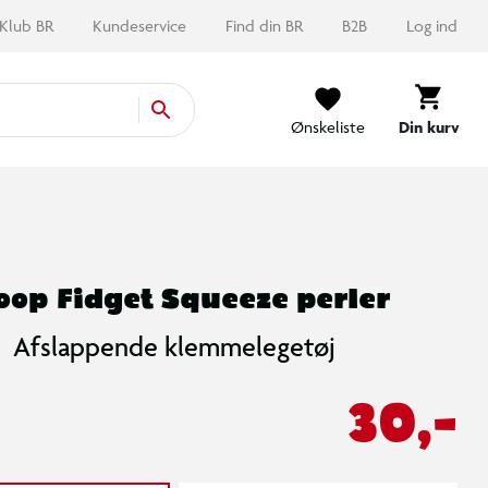
Klub BR
Kundeservice
Find din BR
B2B
Log ind
Ønskeliste
Din kurv
oop Fidget Squeeze perler
Afslappende klemmelegetøj
30,-