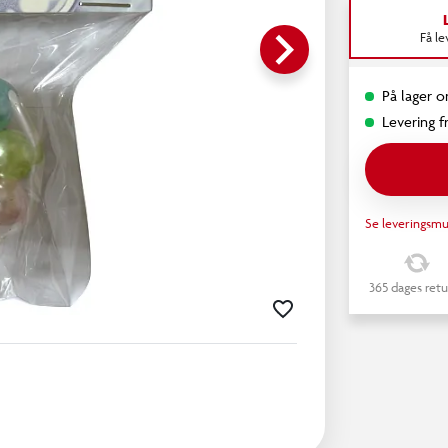
keyboard_arrow_right
Få l
På lager o
Levering fr
Se leveringsmu
365 dages retu