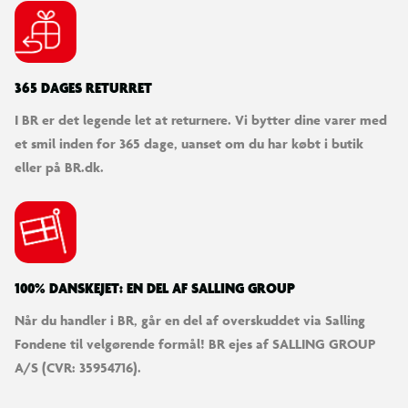
365 DAGES RETURRET
I BR er det legende let at returnere. Vi bytter dine varer med
et smil inden for 365 dage, uanset om du har købt i butik
eller på BR.dk.
100% DANSKEJET: EN DEL AF SALLING GROUP
Når du handler i BR, går en del af overskuddet via Salling
Fondene til velgørende formål! BR ejes af SALLING GROUP
A/S (CVR: 35954716).