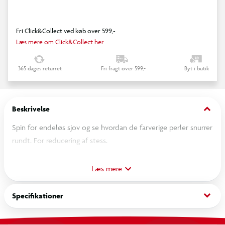
Fri Click&Collect ved køb over 599,-
Læs mere om Click&Collect her
365 dages returret
Fri fragt over 599,-
Byt i butik
keyboard_arrow_down
Beskrivelse
Spin for endeløs sjov og se hvordan de farverige perler snurrer
rundt. For reducering af stess.
Produktets dimension: 5,8 x 5,8 x 2 cm
Læs mere
OBS! Varen er assorteret, og en bestemt variant kan ikke
keyboard_arrow_down
Specifikationer
garanteres.