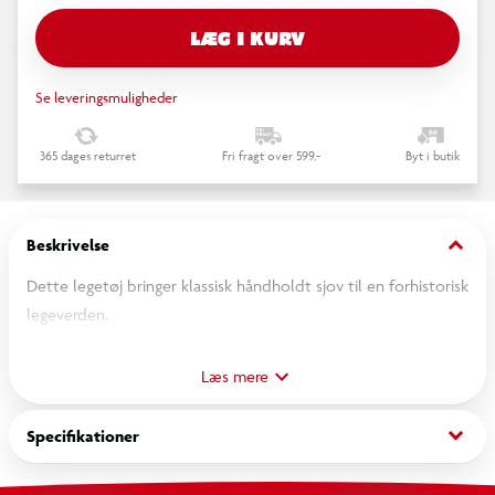
LÆG I KURV
Se leveringsmuligheder
365 dages returret
Fri fragt over 599,-
Byt i butik
keyboard_arrow_down
Beskrivelse
Dette legetøj bringer klassisk håndholdt sjov til en forhistorisk
legeverden.
OBS! Varen er assorteret, og en bestemt variant kan ikke
Læs mere
garanteres.
keyboard_arrow_down
Specifikationer