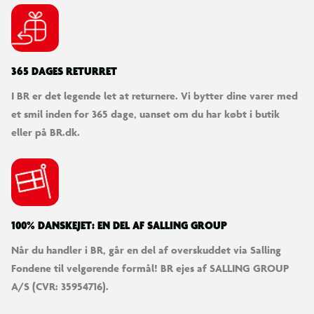
365 DAGES RETURRET
I BR er det legende let at returnere. Vi bytter dine varer med
et smil inden for 365 dage, uanset om du har købt i butik
eller på BR.dk.
100% DANSKEJET: EN DEL AF SALLING GROUP
Når du handler i BR, går en del af overskuddet via Salling
Fondene til velgørende formål! BR ejes af SALLING GROUP
A/S (CVR: 35954716).