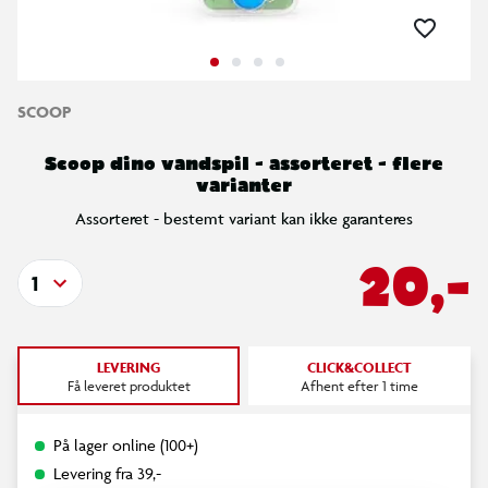
SCOOP
Scoop dino vandspil - assorteret - flere
varianter
Assorteret - bestemt variant kan ikke garanteres
20,-
1
LEVERING
CLICK&COLLECT
Få leveret produktet
Afhent efter 1 time
På lager online (100+)
Levering fra 39,-