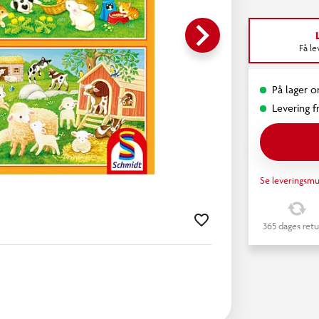
keyboard_arrow_right
Få l
På lager o
Levering fr
Se leveringsmu
365 dages retu