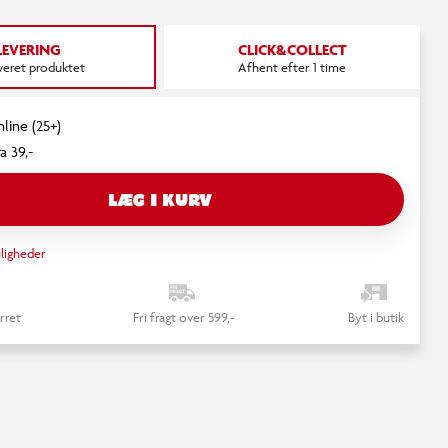
LEVERING
CLICK&COLLECT
everet produktet
Afhent efter 1 time
nline (25+)
a 39,-
LÆG I KURV
ligheder
rret
Fri fragt over 599,-
Byt i butik