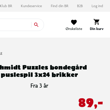
Klub BR
Kundeservice
Find din BR
B2B
Log ind
Ønskeliste
Din kurv
LE
hmidt Puzzles bondegård
puslespil 3x24 brikker
Fra 3 år
89,-