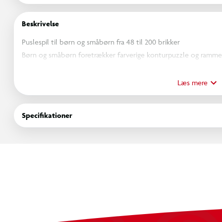
Beskrivelse
Puslespil til børn og småbørn fra 48 til 200 brikker
Børn og småbørn foretrækker farverige konturpuzzle og ramme-pu
metalæsker. Med et bredt udvalg af motiver som transport, bo
udforske verden gennem leg med de store, lette at gribe fat i b
Læs mere
Specifikationer