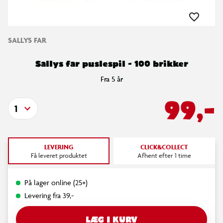
SALLYS FAR
Sallys far puslespil - 100 brikker
Fra 5 år
99,-
1
LEVERING
CLICK&COLLECT
Få leveret produktet
Afhent efter 1 time
På lager online (25+)
Levering fra 39,-
LÆG I KURV