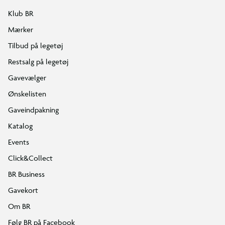
Klub BR
Mærker
Tilbud på legetøj
Restsalg på legetøj
Gavevælger
Ønskelisten
Gaveindpakning
Katalog
Events
Click&Collect
BR Business
Gavekort
Om BR
Følg BR på Facebook