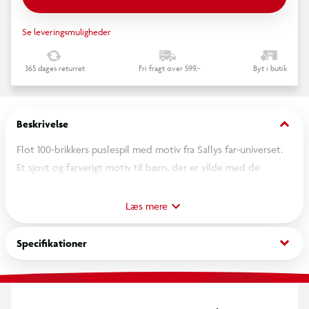
Se leveringsmuligheder
365 dages returret
Fri fragt over 599,-
Byt i butik
keyboard_arrow_down
Beskrivelse
Flot 100-brikkers puslespil med motiv fra Sallys far-universet.
Et sjovt og farverigt motiv til børn, der er vilde med de
populære bøger med Sallys far. Puslespil gavner børns
koncentrationsevne og tålmodighed og er en hyggelig
Læs mere
beskæftigelse for hele familien. Puslespillet måler 41 x 27,5 cm.
keyboard_arrow_down
Specifikationer