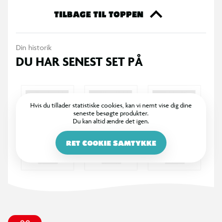
toiletpapir – til dyremad og boligtilbehør. Det er attraktive og
TILBAGE TIL TOPPEN
ordentlige varer, med en kvalitet, der hverken koster for lidt
eller for meget. Salling finder du kun på hylderne i Salling
Din historik
Groups tilhørende supermarkeder.
DU HAR SENEST SET PÅ
Hvis du tillader statistiske cookies, kan vi nemt vise dig dine
seneste besøgte produkter.
Du kan altid ændre det igen.
RET COOKIE SAMTYKKE