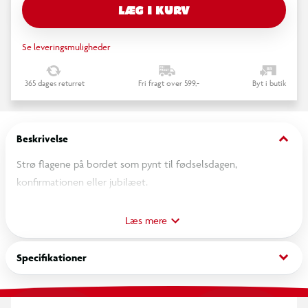
LÆG I KURV
Se leveringsmuligheder
365 dages returret
Fri fragt over 599,-
Byt i butik
keyboard_arrow_down
Beskrivelse
Strø flagene på bordet som pynt til fødselsdagen,
konfirmationen eller jubilæet.
Om Salling
Læs mere
Salling er navnet på over 6000 af vores egne varer. Varer, der
keyboard_arrow_down
Specifikationer
er udviklet, designet og opkaldt efter vores grundlægger
Herman Salling. Salling-serien er hverdagsvarer af god kvalitet
til gode priser. I serien finder du alt fra dåsetomater, pålæg og