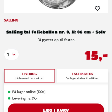
SALLING
Salling tal folieballon nr. 8, H: 86 cm - Sølv
Få pyntet op til festen
15,-
1
LEVERING
LAGERSTATUS
Få leveret produktet
Se lagerstatus i butikker
På lager online (100+)
Levering fra 39,-
LÆG I KURV