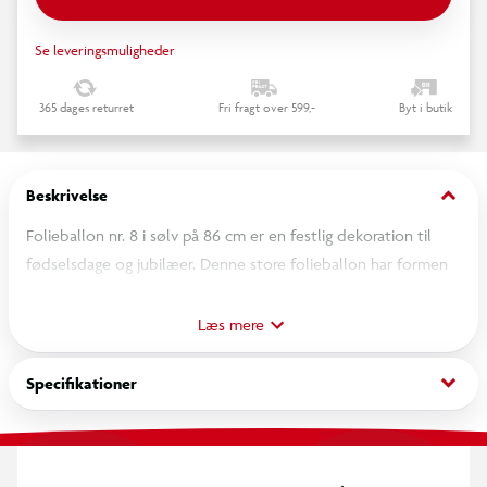
Se leveringsmuligheder
365 dages returret
Fri fragt over 599,-
Byt i butik
keyboard_arrow_down
Beskrivelse
Folieballon nr. 8 i sølv på 86 cm er en festlig dekoration til
fødselsdage og jubilæer. Denne store folieballon har formen
af tallet 8 og har en smuk sølvfarve. Brug den som en
iøjnefaldende dekoration eller som en sjov fotorekvisit til
Læs mere
festlige lejligheder, som fødselsdage. Med folieballonen kan
du tilføje et festligt og mindeværdigt element til din fest.
keyboard_arrow_down
Specifikationer
Pustes op ved at indføre røret i folieballonens åbning, eller
tuden af heliumflasken. Pust derefter ballonen op. Pas på
med at puste den for meget op, da den godt kan springe. Luk