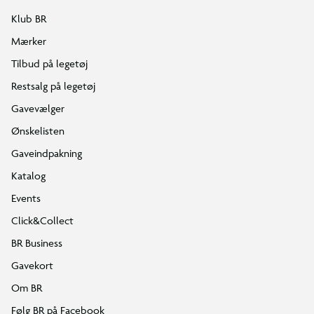
Klub BR
Mærker
Tilbud på legetøj
Restsalg på legetøj
Gavevælger
Ønskelisten
Gaveindpakning
Katalog
Events
Click&Collect
BR Business
Gavekort
Om BR
Følg BR på Facebook