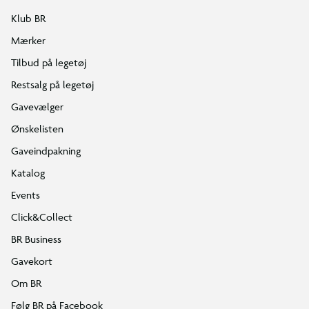
Klub BR
Mærker
Tilbud på legetøj
Restsalg på legetøj
Gavevælger
Ønskelisten
Gaveindpakning
Katalog
Events
Click&Collect
BR Business
Gavekort
Om BR
Følg BR på Facebook