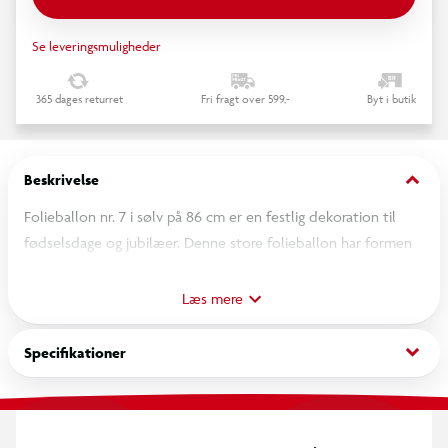
Se leveringsmuligheder
365 dages returret
Fri fragt over 599,-
Byt i butik
keyboard_arrow_down
Beskrivelse
Folieballon nr. 7 i sølv på 86 cm er en festlig dekoration til
fødselsdage og jubilæer. Denne store folieballon har formen
af tallet 7 og har en smuk sølvfarve. Brug den som en
iøjnefaldende dekoration eller som en sjov fotorekvisit til
Læs mere
festlige lejligheder, som fødselsdage. Med folieballonen kan
du tilføje et festligt og mindeværdigt element til din fest.
keyboard_arrow_down
Specifikationer
Pustes op ved at indføre røret i folieballonens åbning, eller
tuden af heliumflasken. Pust derefter ballonen op. Pas på
med at puste den for meget op, da den godt kan springe. Luk