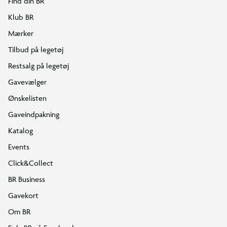
Find din BR
Klub BR
Mærker
Tilbud på legetøj
Restsalg på legetøj
Gavevælger
Ønskelisten
Gaveindpakning
Katalog
Events
Click&Collect
BR Business
Gavekort
Om BR