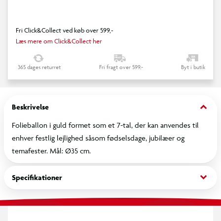
Fri Click&Collect ved køb over 599,-
Læs mere om Click&Collect her
365 dages returret
Fri fragt over 599,-
Byt i butik
keyboard_arrow_down
Beskrivelse
Folieballon i guld formet som et 7-tal, der kan anvendes til
enhver festlig lejlighed såsom fødselsdage, jubilæer og
temafester. Mål: Ø35 cm.
keyboard_arrow_down
Specifikationer