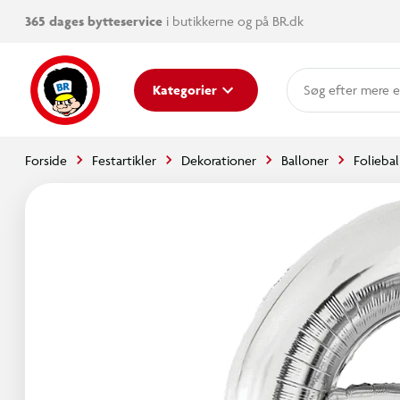
365 dages bytteservice
i butikkerne og på BR.dk
mere e
Kategorier
Forside
Festartikler
Dekorationer
Balloner
Folieba