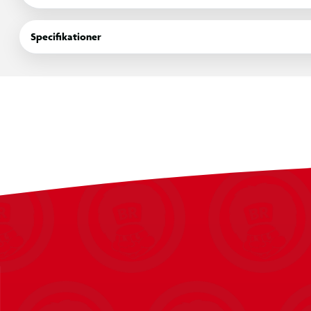
Pustes op ved at indføre røret i folieballonens åbning, eller tu
Pas på med at puste den for meget op, da den godt kan springe
Specifikationer