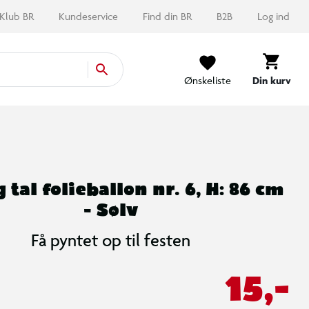
Klub BR
Kundeservice
Find din BR
B2B
Log ind
Ønskeliste
Din kurv
 tal folieballon nr. 6, H: 86 cm
- Sølv
Få pyntet op til festen
15,-