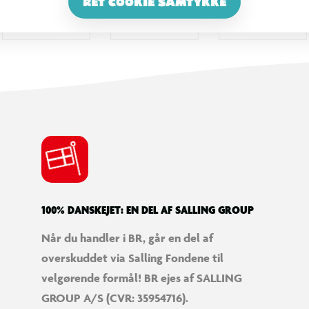
RET COOKIE SAMTYKKE
100% DANSKEJET: EN DEL AF SALLING GROUP
Når du handler i BR, går en del af
overskuddet via Salling Fondene til
velgørende formål! BR ejes af SALLING
GROUP A/S (CVR: 35954716).