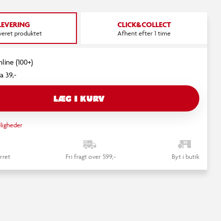
LEVERING
CLICK&COLLECT
everet produktet
Afhent efter 1 time
nline (100+)
a 39,-
LÆG I KURV
ligheder
rret
Fri fragt over 599,-
Byt i butik