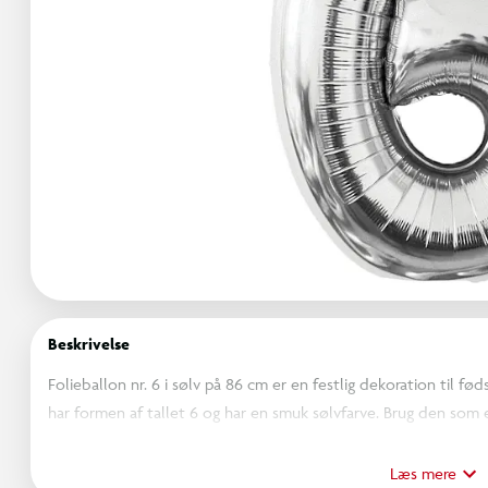
Beskrivelse
Folieballon nr. 6 i sølv på 86 cm er en festlig dekoration til f
har formen af tallet 6 og har en smuk sølvfarve. Brug den som 
fotorekvisit til festlige lejligheder, som fødselsdage. Med folieb
mindeværdigt element til din fest.
Læs mere