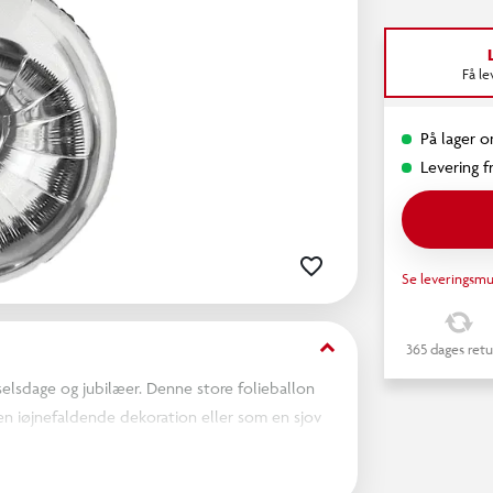
Få l
På lager o
Levering fr
Se leveringsmu
keyboard_arrow_down
365 dages retu
ødselsdage og jubilæer. Denne store folieballon
en iøjnefaldende dekoration eller som en sjov
allonen kan du tilføje et festligt og