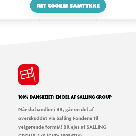
RET COOKIE SAMTYKKE
100% DANSKEJET: EN DEL AF SALLING GROUP
Når du handler i BR, går en del af
overskuddet via Salling Fondene til
velgørende formål! BR ejes af SALLING
GROUP A/S (CVR: 35954716).