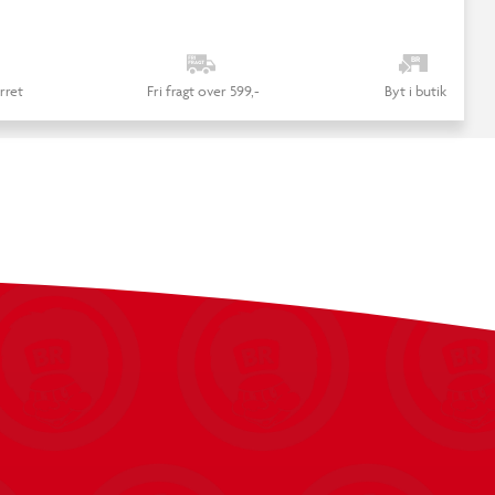
rret
Fri fragt over 599,-
Byt i butik