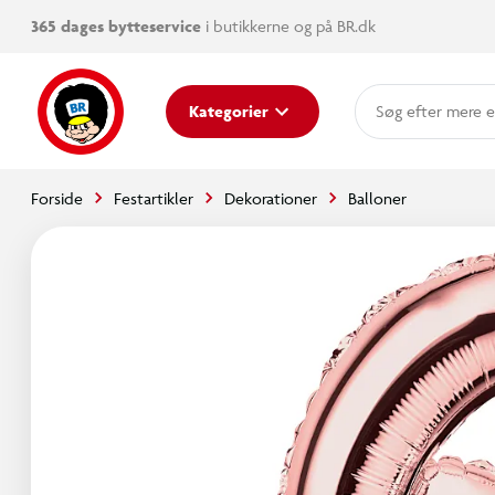
365 dages bytteservice
i butikkerne og på BR.dk
mere e
Kategorier
Forside
Festartikler
Dekorationer
Balloner