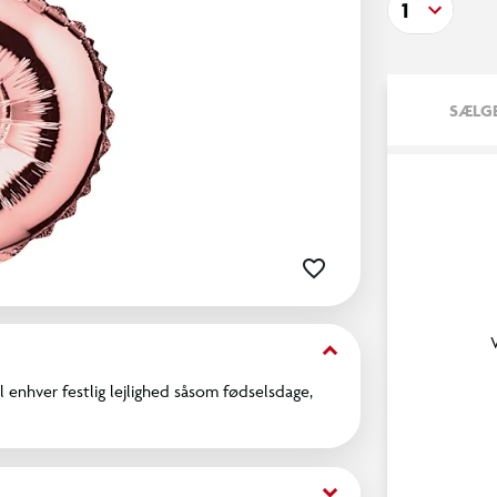
1
SÆLGE
keyboard_arrow_down
l enhver festlig lejlighed såsom fødselsdage,
keyboard_arrow_down