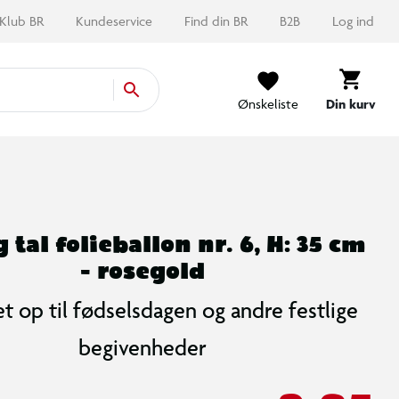
Klub BR
Kundeservice
Find din BR
B2B
Log ind
Ønskeliste
Din kurv
 tal folieballon nr. 6, H: 35 cm
- rosegold
et op til fødselsdagen og andre festlige
begivenheder