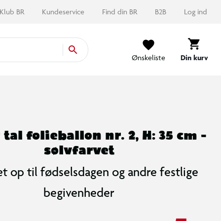
Klub BR
Kundeservice
Find din BR
B2B
Log ind
Ønskeliste
Din kurv
 tal folieballon nr. 2, H: 35 cm -
sølvfarvet
et op til fødselsdagen og andre festlige
begivenheder