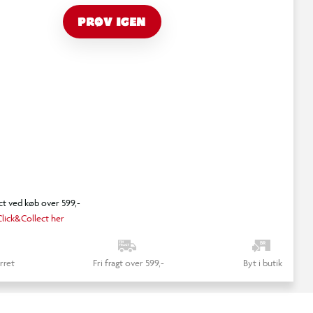
PRØV IGEN
ct ved køb over 599,-
lick&Collect her
rret
Fri fragt over 599,-
Byt i butik