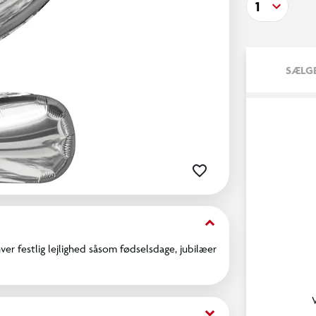
1
SÆLGE
keyboard_arrow_down
ver festlig lejlighed såsom fødselsdage, jubilæer
keyboard_arrow_down