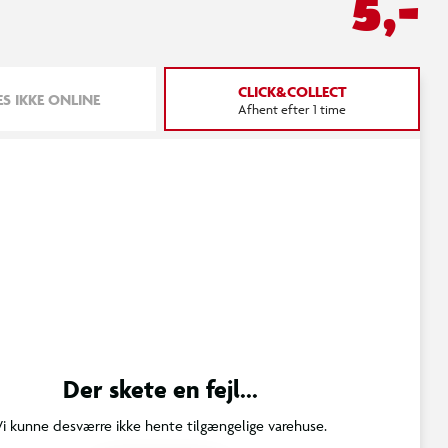
5,-
CLICK&COLLECT
S IKKE ONLINE
Afhent efter 1 time
Der skete en fejl...
Vi kunne desværre ikke hente tilgængelige varehuse.