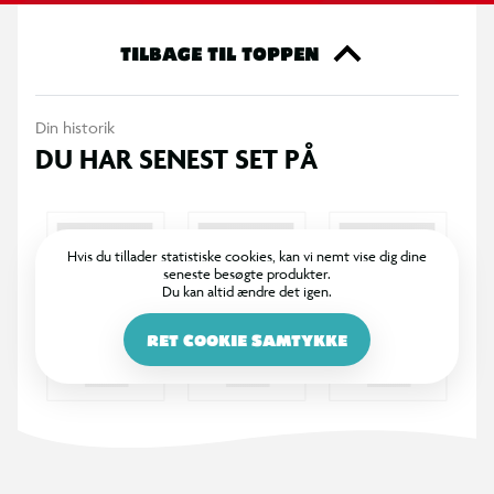
til gode priser. I serien finder du alt fra dåsetomater, pålæg og
toiletpapir – til dyremad og boligtilbehør. Det er attraktive og
TILBAGE TIL TOPPEN
ordentlige varer, med en kvalitet, der hverken koster for lidt
eller for meget. Salling finder du kun på hylderne i Salling
Din historik
Groups tilhørende supermarkeder.
DU HAR SENEST SET PÅ
Hvis du tillader statistiske cookies, kan vi nemt vise dig dine
seneste besøgte produkter.
Du kan altid ændre det igen.
RET COOKIE SAMTYKKE