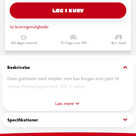
LÆG I KURV
Se leveringsmuligheder
365 dages returret
Fri fragt over 599,-
Byt i butik
keyboard_arrow_down
Beskrivelse
Grøn guirlande med vimpler, som kan bruges som pynt til
enhver festlig begivenhed. Mål: 4 meter.
Om Salling
Læs mere
Salling er navnet på over 6000 af vores egne varer. Varer, der
keyboard_arrow_down
Specifikationer
er udviklet, designet og opkaldt efter vores grundlægger
Herman Salling. Salling-serien er hverdagsvarer af god kvalitet