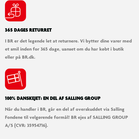
365 DAGES RETURRET
I BR er det legende let at returnere. Vi bytter dine varer med
et smil inden for 365 dage, uanset om du har købt i butik
eller på BR.dk.
100% DANSKEJET: EN DEL AF SALLING GROUP
Når du handler i BR, går en del af overskuddet via Salling
Fondene til velgørende formål! BR ejes af SALLING GROUP
A/S (CVR: 35954716).