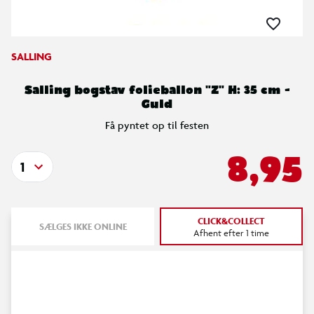
SALLING
Salling bogstav folieballon "Z" H: 35 cm -
Guld
Få pyntet op til festen
8,95
1
CLICK&COLLECT
SÆLGES IKKE ONLINE
Afhent efter 1 time