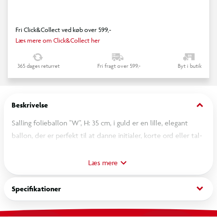
Fri Click&Collect ved køb over 599,-
Læs mere om Click&Collect her
365 dages returret
Fri fragt over 599,-
Byt i butik
keyboard_arrow_down
Beskrivelse
Salling folieballon "W", H: 35 cm, i guld er en lille, elegant
ballon, der er perfekt til at danne initialer, korte ord eller tal-
kombinationer sammen med andre bogstav- og talballoner.
Den gyldne farve giver et festligt og stilfuldt udtryk, der egner
Læs mere
sig godt til fx fødselsdage, bryllupper, studenterfester eller
andre fejringer. Ideel som del af en personlig dekoration på
keyboard_arrow_down
Specifikationer
gavebordet, ved fotovæggen eller som pynt i hjemmet.