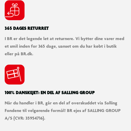
365 DAGES RETURRET
I BR er det legende let at returnere. Vi bytter dine varer med
et smil inden for 365 dage, uanset om du har købt i butik
eller på BR.dk.
100% DANSKEJET: EN DEL AF SALLING GROUP
Når du handler i BR, går en del af overskuddet via Salling
Fondene til velgørende formål! BR ejes af SALLING GROUP
A/S (CVR: 35954716).