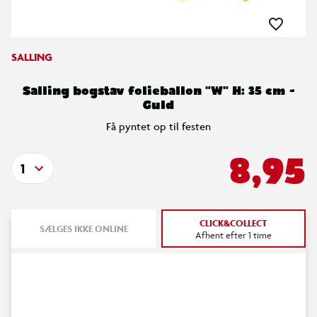
SALLING
Salling bogstav folieballon "W" H: 35 cm -
Guld
Få pyntet op til festen
8,95
1
CLICK&COLLECT
SÆLGES IKKE ONLINE
Afhent efter 1 time