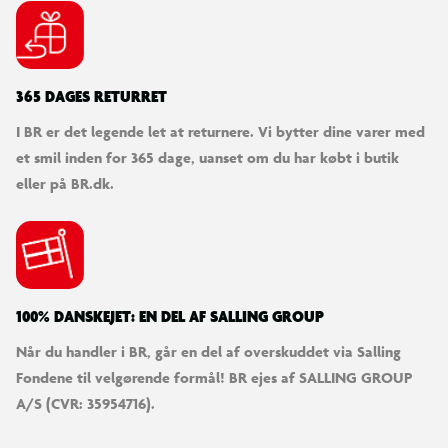
365 DAGES RETURRET
I BR er det legende let at returnere. Vi bytter dine varer med
et smil inden for 365 dage, uanset om du har købt i butik
eller på BR.dk.
100% DANSKEJET: EN DEL AF SALLING GROUP
Når du handler i BR, går en del af overskuddet via Salling
Fondene til velgørende formål! BR ejes af SALLING GROUP
A/S (CVR: 35954716).