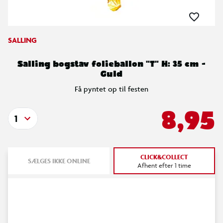
SALLING
Salling bogstav folieballon "T" H: 35 cm -
Guld
Få pyntet op til festen
8,95
1
CLICK&COLLECT
SÆLGES IKKE ONLINE
Afhent efter 1 time