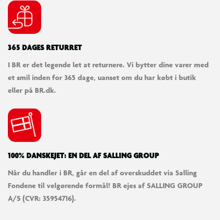
365 DAGES RETURRET
I BR er det legende let at returnere. Vi bytter dine varer med
et smil inden for 365 dage, uanset om du har købt i butik
eller på BR.dk.
100% DANSKEJET: EN DEL AF SALLING GROUP
Når du handler i BR, går en del af overskuddet via Salling
Fondene til velgørende formål! BR ejes af SALLING GROUP
A/S (CVR: 35954716).