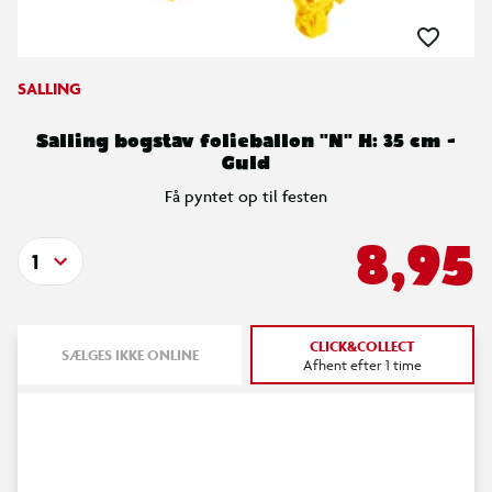
SALLING
Salling bogstav folieballon "N" H: 35 cm -
Guld
Få pyntet op til festen
8,95
1
CLICK&COLLECT
SÆLGES IKKE ONLINE
Afhent efter 1 time