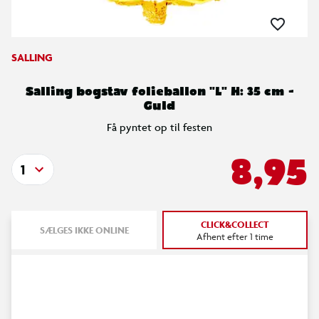
SALLING
Salling bogstav folieballon "L" H: 35 cm -
Guld
Få pyntet op til festen
8,95
1
CLICK&COLLECT
SÆLGES IKKE ONLINE
Afhent efter 1 time