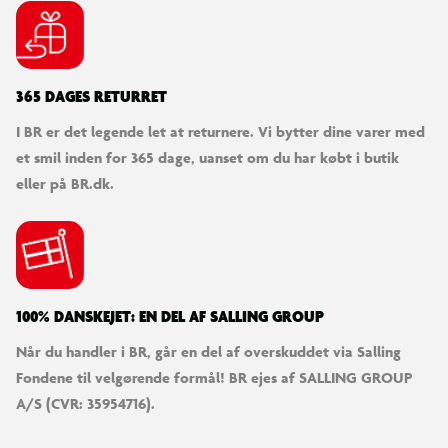
365 DAGES RETURRET
I BR er det legende let at returnere. Vi bytter dine varer med
et smil inden for 365 dage, uanset om du har købt i butik
eller på BR.dk.
100% DANSKEJET: EN DEL AF SALLING GROUP
Når du handler i BR, går en del af overskuddet via Salling
Fondene til velgørende formål! BR ejes af SALLING GROUP
A/S (CVR: 35954716).